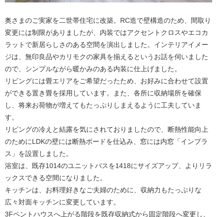
奥さまのご実家を二世帯住宅に改築。RC造で壁構造のため、間取り
変更には制限がありましたが、内装ではアクセントクロスやエコカ
ラットで新居らしさのある空間を演出しました。インテリアイメー
ジは、無印良品やカリモクの家具を揃えるというお話を伺いました
ので、シンプルながら暖かみのある内装に仕上げました。
リビングには畳エリアをご希望だったため、お好みに合わせて設置
ができる置き畳を採用しています。また、各所に収納場所を確保
し、将来お荷物が増えてもたっぷりしまえるように工夫していま
す。
リビングの冷えと結露を気にされておりましたので、断熱性能向上
のためにLDKの壁には断熱ボードを仕込み、窓には内窓「インプラ
ス」を設置しました。
浴室は、既存1014のユニットバスを1418にサイズアップ、よりリラ
ックスできる空間になりました。
キッチンは、お料理好きなご夫婦のために、収納力もたっぷりな
広々対面キッチンに変更しています。
3Fペントハウスへ上がる階段を既存収納式から固定階段へ変更し、