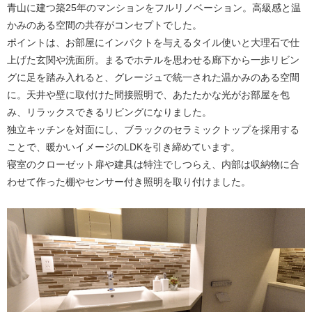
青山に建つ築25年のマンションをフルリノベーション。高級感と温
かみのある空間の共存がコンセプトでした。
ポイントは、お部屋にインパクトを与えるタイル使いと大理石で仕
上げた玄関や洗面所。まるでホテルを思わせる廊下から一歩リビン
グに足を踏み入れると、グレージュで統一された温かみのある空間
に。天井や壁に取付けた間接照明で、あたたかな光がお部屋を包
み、リラックスできるリビングになりました。
独立キッチンを対面にし、ブラックのセラミックトップを採用する
ことで、暖かいイメージのLDKを引き締めています。
寝室のクローゼット扉や建具は特注でしつらえ、内部は収納物に合
わせて作った棚やセンサー付き照明を取り付けました。